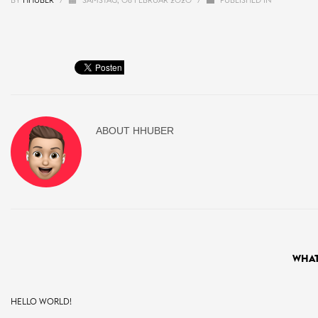
BY
HHUBER
/
SAMSTAG, 08 FEBRUAR 2020
/
PUBLISHED IN
ABOUT
HHUBER
WHAT
HELLO WORLD!